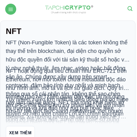
Skip
to
content
NFT
NFT (Non-Fungible Token) là các token không thể
thay thế trên blockchain, đại diện cho quyền sở
hữu độc quyền đối với tài sản kỹ thuật số hoặc vật
lý như nghệ thuật, âm nhạc, video hoặc bất động
NFT hoạt động qua tiêu chuẩn như ERC-721 trên
sản ảo. Chúng được xây dựng trên smart
Ethereum, nơi mỗi token chứa metadata độc đáo
contracts, đảm bảo tính duy nhất và minh bạch
như hình ảnh, mô tả và lịch sử giao dịch. Quy trình
thông qua sổ cái phân tán, không thể sao chép
minting (tạo NFT) liên quan đến việc tải nội dung
Tuy nhiên, rủi ro lớn nhất là biến động giá do hype
hay làm giả dễ dàng. NFT mở rộng khái niệm sở
lên IPFS (hệ thống lưu trữ phân tán) và ghi nhận
thị trường và lừa đảo như rug pull hoặc fake
hữu từ thế giới thực sang metaverse, nơi người
quyền sở hữu trên chain. Lợi ích chính bao gồm
minting. Xu hướng tương lai tập trung vào NFT
dùng có thể mua bán, trưng bày hoặc sử dụng
tính khan hiếm (mỗi NFT là unique), royalty tự
utility (tích hợp quyền lợi thực tế như vé sự kiện
chúng trong game, mạng xã hội và DeFi. Chúng
động cho người tạo (phần trăm từ giao dịch thứ
hoặc phần thưởng game) và layer-2 để giảm phí,
XEM THÊM
giải quyết vấn đề xác thực trong kinh tế sáng tạo,