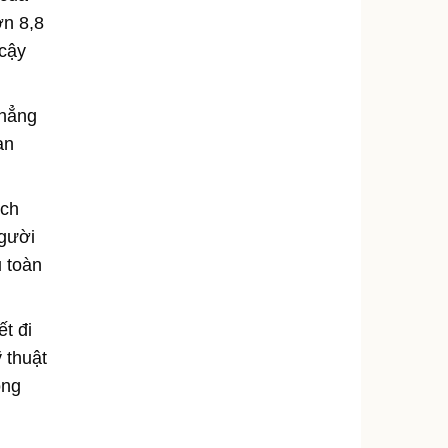
ơn 8,8
 cậy
khẳng
an
ịch
người
 toàn
t đi
 thuật
ong