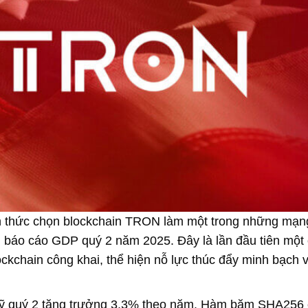
h thức chọn blockchain TRON làm một trong những mạn
với báo cáo GDP quý 2 năm 2025. Đây là lần đầu tiên một
ckchain công khai, thể hiện nỗ lực thúc đẩy minh bạch 
Mỹ quý 2 tăng trưởng 3,3% theo năm. Hàm băm SHA256