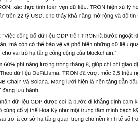
ON, xác thực tính toàn vẹn dữ liệu. TRON hiện xử lý h
toán trên 22 tỷ USD, cho thấy khả năng mở rộng và độ tin
: “Việc công bố dữ liệu GDP trên TRON là bước ngoặt 
oán, mà còn có thể bảo vệ và phổ biến những dữ liệu qu
u cho vai trò hạ tầng công cộng của blockchain.”
60% phí năng lượng trong tháng 8, giúp chi phí giao d
 Theo dữ liệu DeFiLlama, TRON đã vượt mốc 2,5 triệu 
B Chain và Solana. Mạng lưới hiện là nền tảng dẫn đầu
 đang lưu hành.
hận dữ liệu GDP được coi là bước đi khẳng định cam kế
nó củng cố vị thế Hoa Kỳ như một trung tâm minh bạch kỹ
ai trò là cơ sở hạ tầng quan trọng cho nền kinh tế số tr