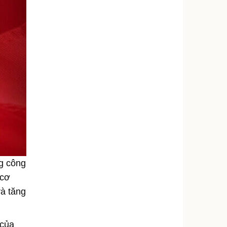
g công
 cơ
và tăng
 của