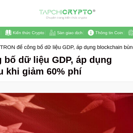
Kiến thức Crypto
Sàn giao dịch
Thông tin Coin
TRON để công bố dữ liệu GDP, áp dụng blockchain bùn
 bố dữ liệu GDP, áp dụng
u khi giảm 60% phí