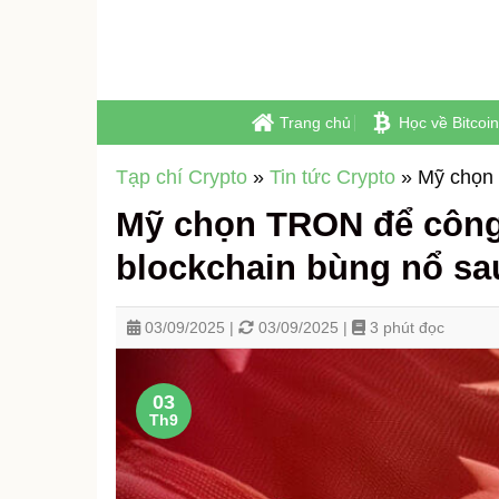
Skip
to
content
Trang chủ
Học về Bitcoin
Tạp chí Crypto
»
Tin tức Crypto
»
Mỹ chọn 
Mỹ chọn TRON để công
blockchain bùng nổ sa
03/09/2025 |
03/09/2025 |
3 phút đọc
03
Th9