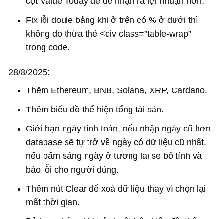
cột Value Today để dễ nhận ra lợi nhuận hơn.
Fix lỗi doule bảng khi ở trên có % ở dưới thì
không do thừa thẻ <div class=”table-wrap”
trong code.
28/8/2025:
Thêm Ethereum, BNB, Solana, XRP, Cardano.
Thêm biểu đồ thể hiện tổng tài sản.
Giới hạn ngày tính toán, nếu nhập ngày cũ hơn
database sẽ tự trở về ngày có dữ liệu cũ nhất.
nếu bấm sáng ngày ở tương lai sẽ bỏ tính và
báo lỗi cho người dùng.
Thêm nút Clear để xoá dữ liệu thay vì chọn lại
mất thời gian.