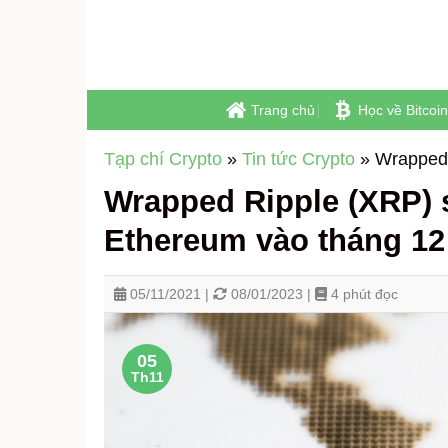
Skip
to
content
Trang chủ
Học về Bitcoin
Tạp chí Crypto
»
Tin tức Crypto
»
Wrapped 
Wrapped Ripple (XRP) s
Ethereum vào tháng 12
05/11/2021 |
08/01/2023 |
4 phút đọc
05
Th11