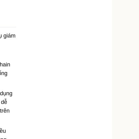
ụ giám
hain
ống
 dụng
 dễ
trên
iều