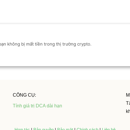
ạn không bị mất tiền trong thị trường crypto.
CÔNG CỤ:
M
Tấ
Tính giá trị DCA dài hạn
k
Hợp tác
|
Bản quyền
|
Bảo mật
|
Chính sách
|
Liên hệ