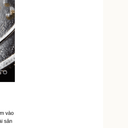
um vào
ài sản