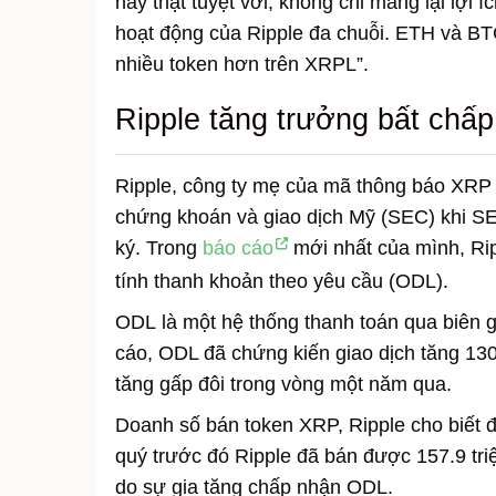
này thật tuyệt vời, không chỉ mang lại lợ
hoạt động của Ripple đa chuỗi. ETH và BT
nhiều token hơn trên XRPL”.
Ripple tăng trưởng bất chấp 
Ripple, công ty mẹ của mã thông báo XRP đ
chứng khoán và giao dịch Mỹ (SEC) khi 
ký. Trong
báo cáo
mới nhất của mình, Ripp
tính thanh khoản theo yêu cầu (ODL).
ODL là một hệ thống thanh toán qua biên g
cáo, ODL đã chứng kiến ​​giao dịch tăng 13
tăng gấp đôi trong vòng một năm qua.
Doanh số bán token XRP, Ripple cho biết đ
quý trước đó Ripple đã bán được 157.9 tri
do sự gia tăng chấp nhận ODL.