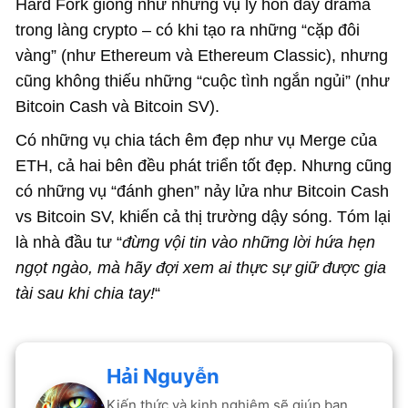
Hard Fork giống như những vụ ly hôn đầy drama
trong làng crypto – có khi tạo ra những “cặp đôi
vàng” (như Ethereum và Ethereum Classic), nhưng
cũng không thiếu những “cuộc tình ngắn ngủi” (như
Bitcoin Cash và Bitcoin SV).
Có những vụ chia tách êm đẹp như vụ Merge của
ETH, cả hai bên đều phát triển tốt đẹp. Nhưng cũng
có những vụ “đánh ghen” nảy lửa như Bitcoin Cash
vs Bitcoin SV, khiến cả thị trường dậy sóng. Tóm lại
là nhà đầu tư “
đừng vội tin vào những lời hứa hẹn
ngọt ngào, mà hãy đợi xem ai thực sự giữ được gia
tài sau khi chia tay!
“
Hải Nguyễn
Kiến thức và kinh nghiệm sẽ giúp bạn